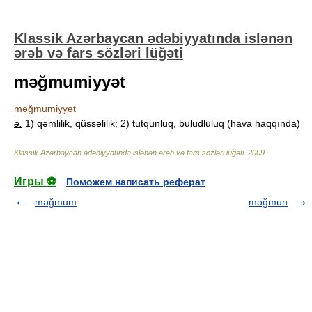
Klassik Azərbaycan ədəbiyyatında islənən
ərəb və fars sözləri lüğəti
məğmumiyyət
məğmumiyyət
ə.
1) qəmlilik, qüssəlilik; 2) tutqunluq, buludluluq (hava haqqında)
Klassik Azərbaycan ədəbiyyatında islənən ərəb və fars sözləri lüğəti
.
2009
.
Игры ⚽
Поможем написать реферат
məğmum
məğmun