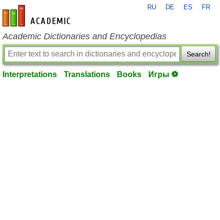
RU
DE
ES
FR
en-academic.com
Academic Dictionaries and Encyclopedias
Search!
Interpretations
Translations
Books
Игры ⚽